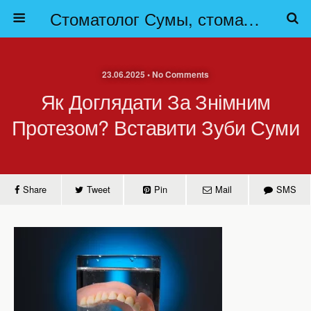
Стоматолог Сумы, стоматологические клиники Сумы, детская стоматология в Сумах. | Частная стоматология Сумы
23.06.2025 • No Comments
Як Доглядати За Знімним
Протезом? Вставити Зуби Суми
Share
Tweet
Pin
Mail
SMS