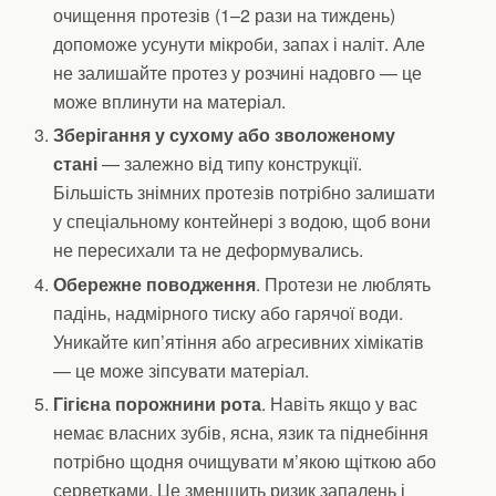
очищення протезів (1–2 рази на тиждень)
допоможе усунути мікроби, запах і наліт. Але
не залишайте протез у розчині надовго — це
може вплинути на матеріал.
Зберігання у сухому або зволоженому
стані
— залежно від типу конструкції.
Більшість знімних протезів потрібно залишати
у спеціальному контейнері з водою, щоб вони
не пересихали та не деформувались.
Обережне поводження
. Протези не люблять
падінь, надмірного тиску або гарячої води.
Уникайте кип’ятіння або агресивних хімікатів
— це може зіпсувати матеріал.
Гігієна порожнини рота
. Навіть якщо у вас
немає власних зубів, ясна, язик та піднебіння
потрібно щодня очищувати м’якою щіткою або
серветками. Це зменшить ризик запалень і