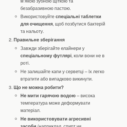
м’якою зубною щіткою та
безабразивною пастою.
Використовуйте
спеціальні таблетки
для очищення
, щоб позбутися бактерій
та нальоту.
Правильне зберігання
Завжди зберігайте елайнери у
спеціальному футлярі
, коли вони не в
роті.
Не залишайте капи у серветці – їх легко
втратити або випадково викинути.
Що не можна робити?
Не мити гарячою водою
– висока
температура може деформувати
матеріал.
Не використовувати агресивні
засоби
(наприклад, спирт чи