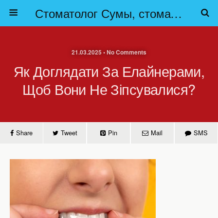
Стоматолог Сумы, стоматологические клиники Сумы, детская стоматология в Сумах. | Частная стоматология Сумы
21.03.2025 • No Comments
Як Доглядати За Елайнерами,
Щоб Вони Не Зіпсувалися?
Share
Tweet
Pin
Mail
SMS