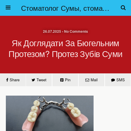
Стоматолог Сумы, стоматологические клиники Сумы, детская стоматология в Сумах. | Частная стоматология Сумы
26.07.2025 • No Comments
Як Доглядати За Бюгельним
Протезом? Протез Зубів Суми
Share
Tweet
Pin
Mail
SMS