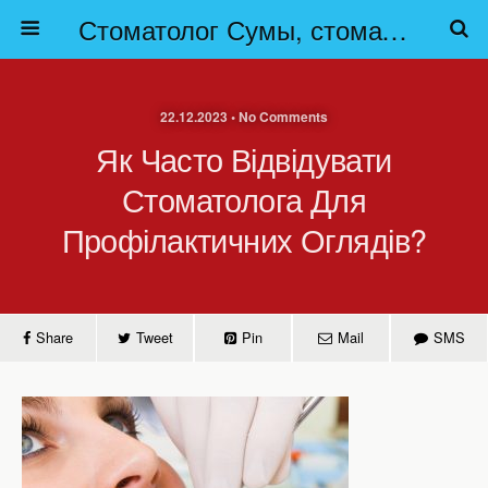
Стоматолог Сумы, стоматологические клиники Сумы, детская стоматология в Сумах. | Частная стоматология Сумы
22.12.2023 • No Comments
Як Часто Відвідувати
Стоматолога Для
Профілактичних Оглядів?
Share
Tweet
Pin
Mail
SMS