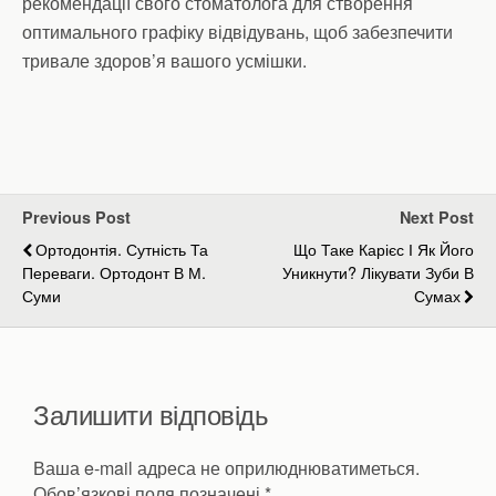
рекомендації свого стоматолога для створення
оптимального графіку відвідувань, щоб забезпечити
тривале здоров’я вашого усмішки.
Previous Post
Next Post
Ортодонтія. Сутність Та
Що Таке Карієс І Як Його
Переваги. Ортодонт В М.
Уникнути? Лікувати Зуби В
Суми
Сумах
Залишити відповідь
Ваша e-mail адреса не оприлюднюватиметься.
Обов’язкові поля позначені
*