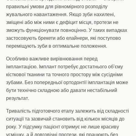
правильні умови для рівномірного розподілу
жувального навантаження. Якщо зуби нахилені,
зміщені або між ними є дефіцит місця, протези не
зможуть функціонувати повноцінно. У таких випадках
застосовують брекети або елайнери, які поступово
переміщують зуби в оптимальне положення.
Особливо важливе вирівнювання перед
імплантацією. Імплант потребує достатнього об’єму
кісткової тканини та точного простору між сусідніми
зубами. Без попередньої ортодонтії імплантація може
бути технічно складною або давати нестабільний
результат.
Тривалість підготовчого етапу залежить від складності
ситуації та зазвичай становить від кількох місяців до
року. У підсумку пацієнт отримує не лише красиву
усмішку, а й довговічні протези, які працюють без