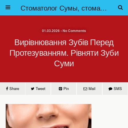
Стоматолог Сумы, стоматологические клиники Сумы, детская стоматология в Сумах. | Частная стоматология Сумы
01.03.2026 • No Comments
Вирівнювання Зубів Перед
Протезуванням. Рівняти Зуби
Суми
Share
Tweet
Pin
Mail
SMS