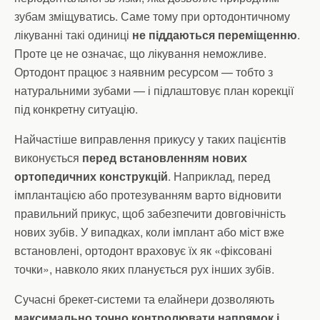
зубам зміщуватись. Саме тому при ортодонтичному
лікуванні такі одиниці
не піддаються переміщенню
.
Проте це не означає, що лікування неможливе.
Ортодонт працює з наявним ресурсом — тобто з
натуральними зубами — і підлаштовує план корекції
під конкретну ситуацію.
Найчастіше виправлення прикусу у таких пацієнтів
виконується
перед встановленням нових
ортопедичних конструкцій
. Наприклад, перед
імплантацією або протезуванням варто відновити
правильний прикус, щоб забезпечити довговічність
нових зубів. У випадках, коли імплант або міст вже
встановлені, ортодонт враховує їх як «фіксовані
точки», навколо яких планується рух інших зубів.
Сучасні брекет-системи та елайнери дозволяють
максимально точно контролювати напрямок і