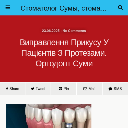
Стоматолог Сумы, стоматологические клиники Сумы, детская стоматология в Сумах. | Частная стоматология Сумы
23.06.2025 • No Comments
Виправлення Прикусу У
Пацієнтів З Протезами.
Ортодонт Суми
Share
Tweet
Pin
Mail
SMS