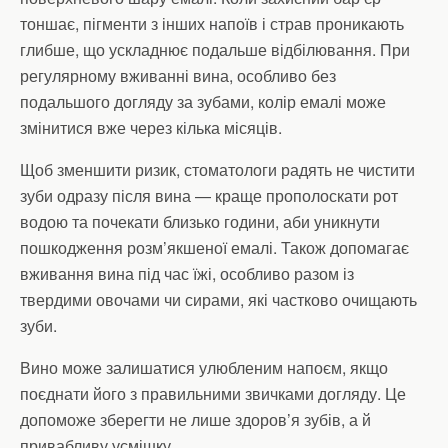
тоншає, пігменти з інших напоїв і страв проникають
глибше, що ускладнює подальше відбілювання. При
регулярному вживанні вина, особливо без
подальшого догляду за зубами, колір емалі може
змінитися вже через кілька місяців.
Щоб зменшити ризик, стоматологи радять не чистити
зуби одразу після вина — краще прополоскати рот
водою та почекати близько години, аби уникнути
пошкодження розм’якшеної емалі. Також допомагає
вживання вина під час їжі, особливо разом із
твердими овочами чи сирами, які частково очищають
зуби.
Вино може залишатися улюбленим напоєм, якщо
поєднати його з правильними звичками догляду. Це
допоможе зберегти не лише здоров’я зубів, а й
привабливу усмішку.