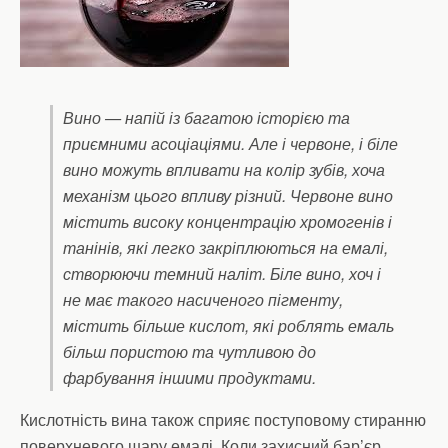
Вино — напій із багатою історією та
приємними асоціаціями. Але і червоне, і біле
вино можуть впливати на колір зубів, хоча
механізм цього впливу різний. Червоне вино
містить високу концентрацію хромогенів і
танінів, які легко закріплюються на емалі,
створюючи темний наліт. Біле вино, хоч і
не має такого насиченого пігменту,
містить більше кислот, які роблять емаль
більш пористою та чутливою до
фарбування іншими продуктами.
Кислотність вина також сприяє поступовому стиранню
поверхневого шару емалі. Коли захисний бар’єр