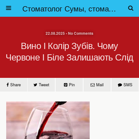
Стоматолог Сумы, стоматологические клиники Сумы, детская стоматология в Сумах. | Частная стоматология Сумы
22.08.2025 • No Comments
Вино І Колір Зубів. Чому
Червоне І Біле Залишають Слід
Share
Tweet
Pin
Mail
SMS