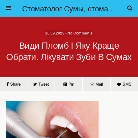
Стоматолог Сумы, стоматологические клиники Сумы, детская стоматология в Сумах. | Частная стоматология Сумы
20.09.2025 • No Comments
Види Пломб І Яку Краще
Обрати. Лікувати Зуби В Сумах
Share
Tweet
Pin
Mail
SMS