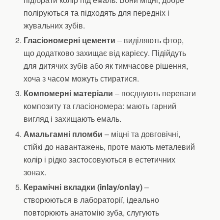
поліруються та підходять для передніх і
жувальних зубів.
Гласіономерні цементи
– виділяють фтор,
що додатково захищає від карієсу. Підійдуть
для дитячих зубів або як тимчасове рішення,
хоча з часом можуть стиратися.
Компомерні матеріали
– поєднують переваги
композиту та гласіономера: мають гарний
вигляд і захищають емаль.
Амальгамні пломби
– міцні та довговічні,
стійкі до навантажень, проте мають металевий
колір і рідко застосовуються в естетичних
зонах.
Керамічні вкладки (inlay/onlay)
–
створюються в лабораторії, ідеально
повторюють анатомію зуба, слугують