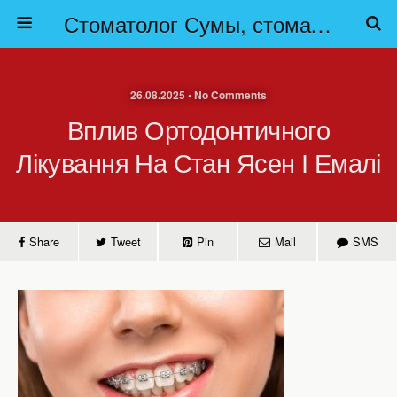
Стоматолог Сумы, стоматологические клиники Сумы, детская стоматология в Сумах. | Частная стоматология Сумы
26.08.2025 • No Comments
Вплив Ортодонтичного
Лікування На Стан Ясен І Емалі
Share
Tweet
Pin
Mail
SMS