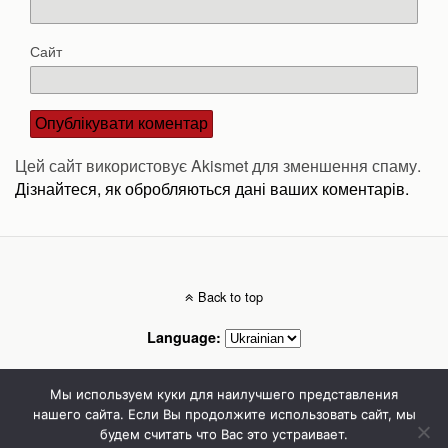
Сайт
Цей сайт використовує Akismet для зменшення спаму.
Дізнайтеся, як обробляються дані ваших коментарів.
Back to top
Language:
Mobile
Desktop
Мы используем куки для наилучшего представления
нашего сайта. Если Вы продолжите использовать сайт, мы
будем считать что Вас это устраивает.
Стоматолог Сумы, стоматологические клиники Сумы, детская стоматология в