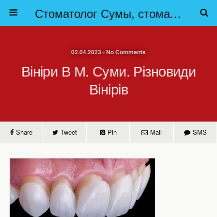
Стоматолог Сумы, стоматологические клиники Сумы, детская стоматология в Сумах. | Частная стоматология Сумы
02.04.2023 • No Comments
Вініри В М. Суми. Різновиди
Вінірів
Share
Tweet
Pin
Mail
SMS