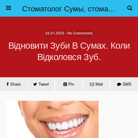
Стоматолог Сумы, стоматологические клиники Сумы, детская стоматология в Сумах. | Частная стоматология Сумы
22.01.2023 • No Comments
Відновити Зуби В Сумах. Коли
Відколовся Зуб.
Share
Tweet
Pin
Mail
SMS