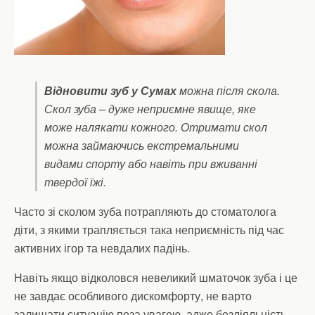
Відновити зуб у Сумах
можна після скола.
Скол зуба – дуже неприємне явище, яке
може налякати кожного. Отримати скол
можна займаючись екстремальними
видами спорту або навіть при вживанні
твердої їжі.
Часто зі сколом зуба потрапляють до стоматолога
діти, з якими трапляється така неприємність під час
активних ігор та невдалих падінь.
Навіть якщо відколовся невеликий шматочок зуба і це
не завдає особливого дискомфорту, не варто
залишати ситуацію поза увагою, адже бездіяльність