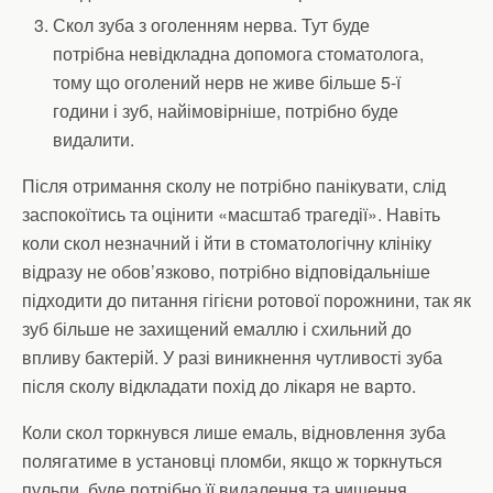
Скол зуба з оголенням нерва. Тут буде
потрібна невідкладна допомога стоматолога,
тому що оголений нерв не живе більше 5-ї
години і зуб, найімовірніше, потрібно буде
видалити.
Після отримання сколу не потрібно панікувати, слід
заспокоїтись та оцінити «масштаб трагедії». Навіть
коли скол незначний і йти в стоматологічну клініку
відразу не обов’язково, потрібно відповідальніше
підходити до питання гігієни ротової порожнини, так як
зуб більше не захищений емаллю і схильний до
впливу бактерій. У разі виникнення чутливості зуба
після сколу відкладати похід до лікаря не варто.
Коли скол торкнувся лише емаль, відновлення зуба
полягатиме в установці пломби, якщо ж торкнуться
пульпи, буде потрібно її видалення та чищення