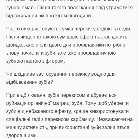
зубної емалі. Після такого полоскання слід утриматися
від вживання їжі протягом півгодини.
Часто використовують суміш перекису водню та соди.
Після чищення такою сумішшю ефект настає досить
швидко, але після цього для профілактики потрібно
знову почистити зуби, але вже профілактичною
зубною пастою з фтором.
Чи шкідливе застосування перекису водню для
відбілювання зубів?
При відбілюванні зубів перекисом відбувається
руйнація органічної матриці зуба. Тому щоб уберегти
зуби від небажаного ефекту, краще використовувати
спеціальні гелі з перекисом карбаміду. Незважаючи на
меншу активність, при використанні зуби залишаться
здоровішими.