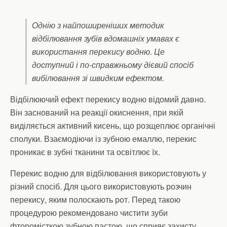
Однію з найпоширеніших методик
відбілювання зубів вдомашніх умавах є
використання перекису водню. Це
доступний і по-справжньому дієвий спосіб
вибілювання зі швидким ефектом.
Відбілюючий ефект перекису водню відомий давно.
Він заснований на реакції окиснення, при якій
виділяється активний кисень, що розщеплює органічні
сполуки. Взаємодіючи із зубною емаллю, перекис
проникає в зубні тканини та освітлює їх.
Перекис водню для відбілювання використовують у
різний спосіб. Для цього використовують розчин
перекису, яким полоскають рот. Перед такою
процедурою рекомендовано чистити зуби
фторомісткою зубною пастою, що сприяє захисту