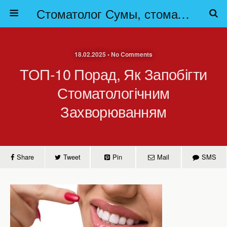
Стоматолог Сумы, стоматологические клиники Сумы, детская стоматология в Сумах. | Частная стоматология Сумы
18.02.2025 • No Comments
ТОП-10 Порад, Як Запобігти
Стоматологічним
Захворюванням
Share
Tweet
Pin
Mail
SMS