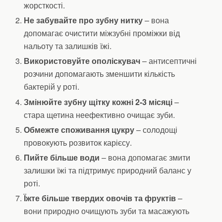
жорсткості.
Не забувайте про зубну нитку
– вона
допомагає очистити міжзубні проміжки від
нальоту та залишків їжі.
Використовуйте ополіскувач
– антисептичні
розчини допомагають зменшити кількість
бактерій у роті.
Змінюйте зубну щітку кожні 2-3 місяці
–
стара щетина неефективно очищає зуби.
Обмежте споживання цукру
– солодощі
провокують розвиток карієсу.
Пийте більше води
– вона допомагає змити
залишки їжі та підтримує природний баланс у
роті.
Їжте більше твердих овочів та фруктів
–
вони природно очищують зуби та масажують