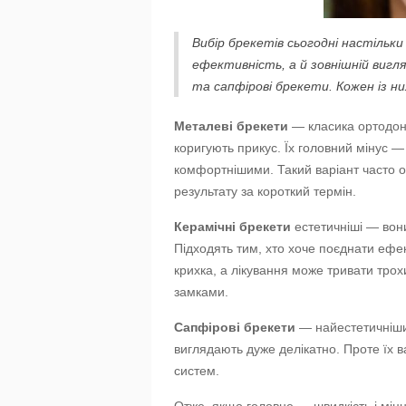
Вибір брекетів сьогодні настіль
ефективність, а й зовнішній вигл
та сапфірові брекети. Кожен із ни
Металеві брекети
— класика ортодонт
коригують прикус. Їх головний мінус —
комфортнішими. Такий варіант часто о
результату за короткий термін.
Керамічні брекети
естетичніші — вони
Підходять тим, хто хоче поєднати ефек
крихка, а лікування може тривати трох
замками.
Сапфірові брекети
— найестетичніший
виглядають дуже делікатно. Проте їх в
систем.