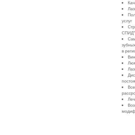
Кач
Лаз
Пол
услуг
Стр
СПИД" 
Сам
зубны
в реги
Вин
Лю
Лаз
Дис
посто
Все
рассро
Леч
Воз
модиф