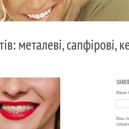
ів: металеві, сапфірові, 
ЗАМО
Ваше і
Ваш т
(обов'