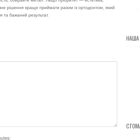
ість, обирайте метал. Якщо пріоритет — естетика,
очне рішення краще приймати разом із ортодонтом, який
тя та бажаний результат.
НАША
СТОМА
butes: