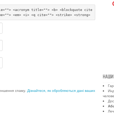
le=""> <acronym title=""> <b> <blockquote cite
me=""> <em> <i> <q cite=""> <strike> <strong>
НАШИ
Гар
меншення спаму.
Дізнайтеся, як обробляються дані ваших
Инд
челов
Дос
Аб
Леч