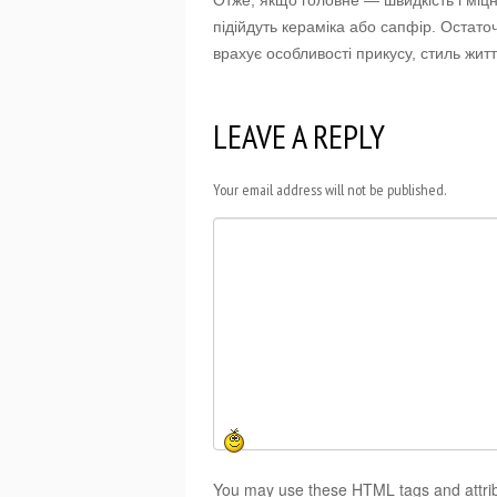
Отже, якщо головне — швидкість і міцн
підійдуть кераміка або сапфір. Остат
врахує особливості прикусу, стиль жит
LEAVE A REPLY
Your email address will not be published.
You may use these HTML tags and attri