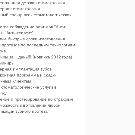
ественная детская стоматология
ерная стоматология
ный спектр всех стоматологических
огое соблюдение режимов "Анти-
и "Анти-гепатит"
ые быстрые сроки изготовления
х протезов по последним технологиям
оне
иры за 1 день!!! (новинка 2012 года)
миниры
ерная имплантация зубов
контная программа и скидки
янным клиентам
 стоматологические услуги в
чку
ение и протезирование по страховке
можность изготовления любой
икации зубного протеза