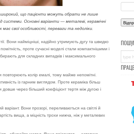
ки широкий, що пацієнти можуть обрати не лише
яд системи. Основні варіанти — металеві, керамічні
х має свої особливості, переваги та недоліки.
ПОШУ
ії. Вони найміцніші, надійно утримують дугу та швидко
 помітність, проте сучасні моделі стали компактнішими і
бирають для складних випадків і максимального
ПРАЦ
 повторюють колір емалі, тому майже непомітні.
тивність із гарним виглядом. Проте кераміка більш
и довше через більший коефіцієнт тертя між дугою і
 варіант. Вони прозорі, переливаються на світлі й
артість вища, а міцність трохи нижча, ніж у металевих