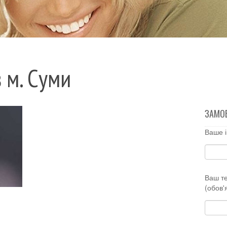
 м. Суми
ЗАМО
Ваше і
Ваш т
(обов'