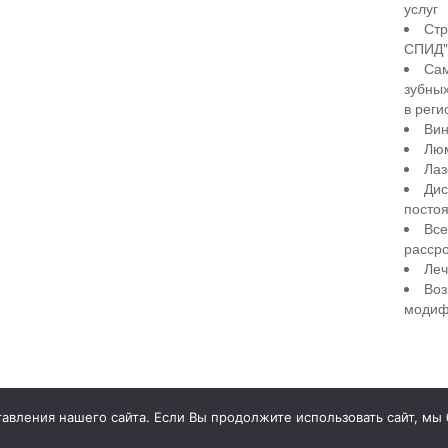
услуг
Стр
СПИД" 
Сам
зубны
в реги
Вин
Лю
Лаз
Дис
посто
Все
рассро
Леч
Воз
модиф
illiant Smile
Д
вления нашего сайта. Если Вы продолжите использовать сайт, мы бу