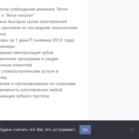
огое соблюдение режимов "Анти-
и "Анти-гепатит"
ые быстрые сроки изготовления
х протезов по последним технологиям
оне
иры за 1 день!!! (новинка 2012 года)
миниры
ерная имплантация зубов
контная программа и скидки
янным клиентам
 стоматологические услуги в
чку
ение и протезирование по страховке
можность изготовления любой
икации зубного протеза
етская и взрослая стоматология в городе Сумы.
дем считать что Вас это устраивает.
Ok