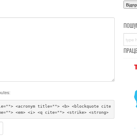
ПОШУ
ПРАЦ
butes:
le=""> <acronym title=""> <b> <blockquote cite
me=""> <em> <i> <q cite=""> <strike> <strong>