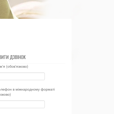
ВИТИ ДЗВІНОК
м'я (обов'язково)
елефон в міжнародному форматі
язково)