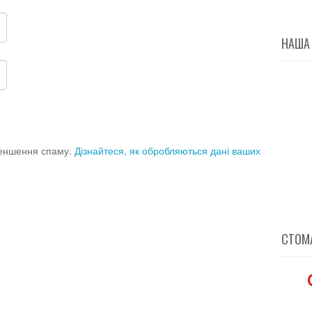
НАША
меншення спаму.
Дізнайтеся, як обробляються дані ваших
СТОМА