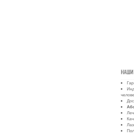
НАШИ
Гар
Инд
челов
Дос
Аб
Леч
Кач
Лаз
Пол