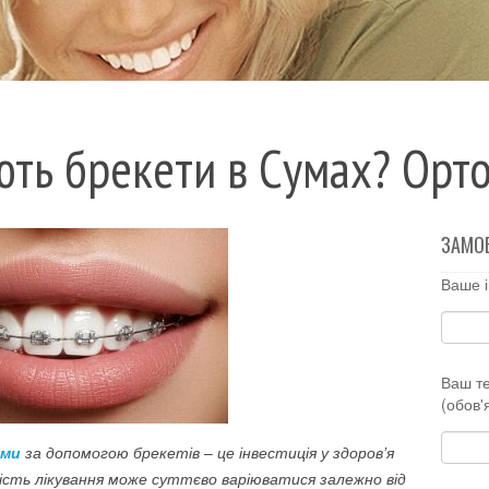
ють брекети в Сумах? Орто
ЗАМО
Ваше і
Ваш т
(обов'
уми
за допомогою брекетів – це інвестиція у здоров’я
тість лікування може суттєво варіюватися залежно від