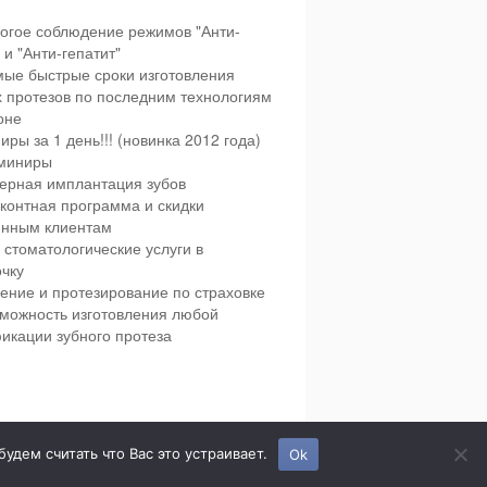
огое соблюдение режимов "Анти-
и "Анти-гепатит"
ые быстрые сроки изготовления
х протезов по последним технологиям
оне
иры за 1 день!!! (новинка 2012 года)
миниры
ерная имплантация зубов
контная программа и скидки
янным клиентам
 стоматологические услуги в
чку
ение и протезирование по страховке
можность изготовления любой
икации зубного протеза
етская и взрослая стоматология в городе Сумы.
дем считать что Вас это устраивает.
Ok