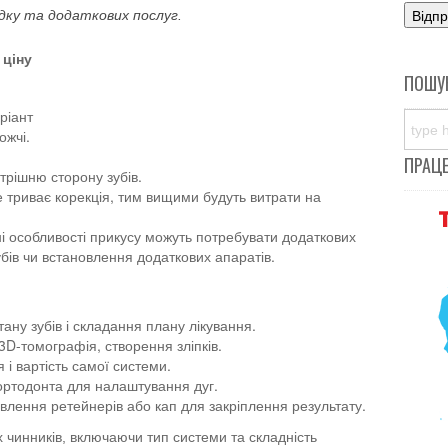
дку та додаткових послуг.
 ціну
ПОШУ
ріант
ожчі.
ПРАЦ
трішню сторону зубів.
триває корекція, тим вищими будуть витрати на
і особливості прикусу можуть потребувати додаткових
убів чи встановлення додаткових апаратів.
ану зубів і складання плану лікування.
D-томографія, створення зліпків.
 і вартість самої системи.
ортодонта для налаштування дуг.
влення ретейнерів або кап для закріплення результату.
ох чинників, включаючи тип системи та складність