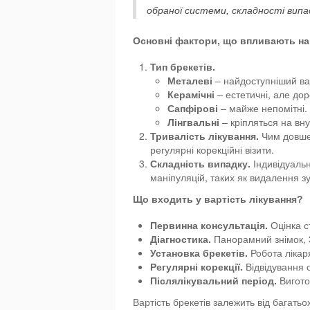
обраної системи, складності випа
Основні фактори, що впливають на
Тип брекетів.
Металеві
– найдоступніший ва
Керамічні
– естетичні, але дор
Сапфірові
– майже непомітні.
Лінгвальні
– кріпляться на вну
Тривалість лікування.
Чим довше 
регулярні корекційні візити.
Складність випадку.
Індивідуальн
маніпуляцій, таких як видалення з
Що входить у вартість лікування?
Первинна консультація.
Оцінка ст
Діагностика.
Панорамний знімок, 3
Установка брекетів.
Робота лікаря
Регулярні корекції.
Відвідування 
Післялікувальний період.
Вигото
Вартість брекетів залежить від багать