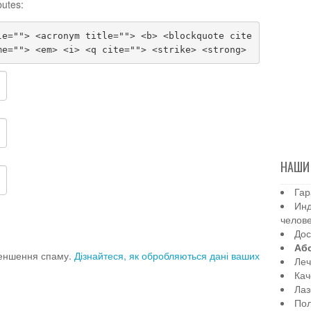
butes:
le=""> <acronym title=""> <b> <blockquote cite
me=""> <em> <i> <q cite=""> <strike> <strong>
НАШИ
Гар
Инд
челов
Дос
Аб
меншення спаму.
Дізнайтеся, як обробляються дані ваших
Леч
Кач
Лаз
Пол