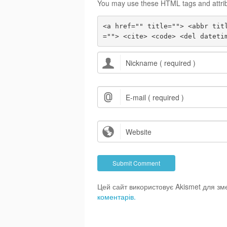
You may use these HTML tags and attri
<a href="" title=""> <abbr tit
=""> <cite> <code> <del dateti
Цей сайт використовує Akismet для з
коментарів.