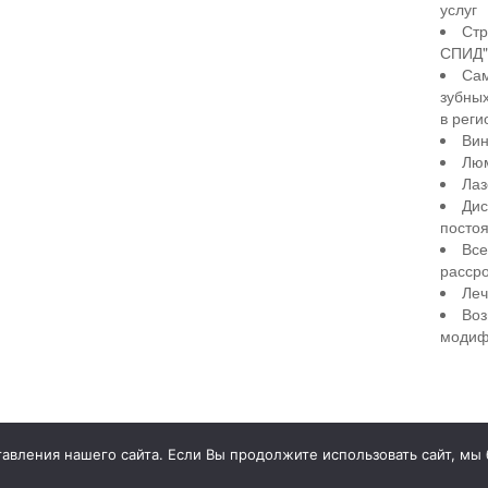
услуг
Стр
СПИД" 
Сам
зубны
в реги
Вин
Лю
Лаз
Дис
посто
Все
рассро
Леч
Воз
модиф
illiant Smile
Д
вления нашего сайта. Если Вы продолжите использовать сайт, мы бу