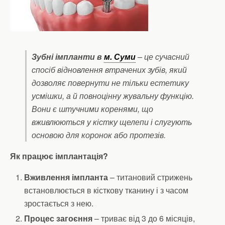
Зубні імпланти в
м. Суми
– це сучасний
спосіб відновлення втрачених зубів, який
дозволяє повернути не тільки естетику
усмішки, а й повноцінну жувальну функцію.
Вони є штучними коренями, що
вживлюються у кістку щелепи і слугують
основою для коронок або протезів.
Як працює імплантація?
Вживлення імпланта
– титановий стрижень
встановлюється в кісткову тканину і з часом
зростається з нею.
Процес загоєння
– триває від 3 до 6 місяців,