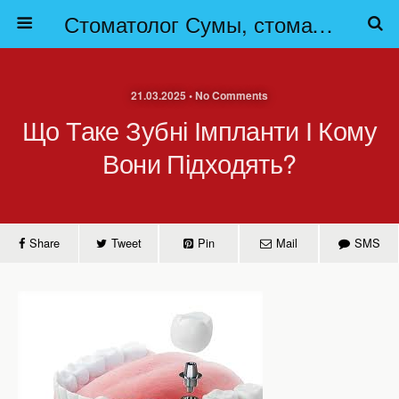
Стоматолог Сумы, стоматологические клиники Сумы, детская стоматология в Сумах. | Частная стоматология Сумы
21.03.2025 • No Comments
Що Таке Зубні Імпланти І Кому
Вони Підходять?
Share
Tweet
Pin
Mail
SMS