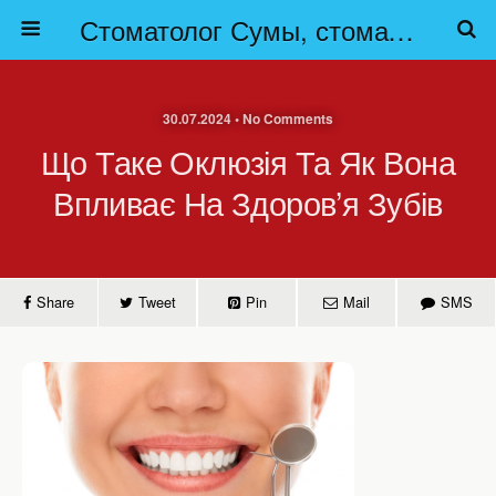
Стоматолог Сумы, стоматологические клиники Сумы, детская стоматология в Сумах. | Частная стоматология Сумы
30.07.2024 • No Comments
Що Таке Оклюзія Та Як Вона
Впливає На Здоров’я Зубів
Share
Tweet
Pin
Mail
SMS