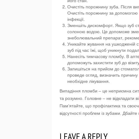
його стан.
Очистіть порожнину зуба. Після ви
Очистіть порожнину за допомогою м
інфекції.
Зменшіть дискомфорт. Якщо зуб ст
солоною водою. Це допоможе зменш
знеболювальний препарат, рекоме
Уникайте жування на ушкодженій с
зуб під час їжі, щоб уникнути под
Нанесіть тимчасову пломбу. В апте
допоможуть захистити зуб до візиту
Запишіться на прийом до стоматол
проведе огляд, визначить причину
необхідне лікування.
Випадіння пломби – це неприємна сит
та розумно. Головне – не відкладати в
Пам’ятайте, що профілактика та своєч
відсутності проблем із зубами. Дбайте 
LEAVE A REPLY