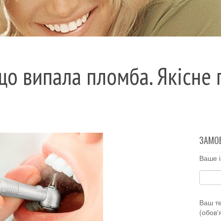
що випала пломба. Якісне
ЗАМО
Ваше і
Ваш т
(обов'