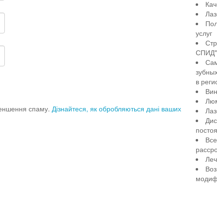
Кач
Лаз
Пол
услуг
Стр
СПИД" 
Сам
зубны
в реги
Вин
Лю
меншення спаму.
Дізнайтеся, як обробляються дані ваших
Лаз
Дис
посто
Все
рассро
Леч
Воз
модиф