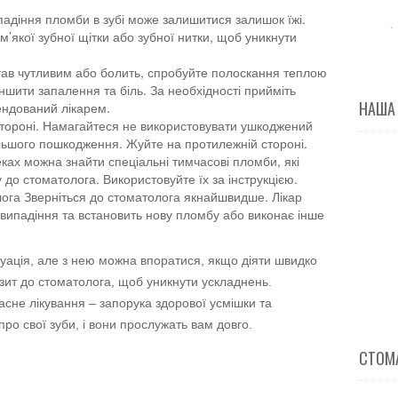
падіння пломби в зубі може залишитися залишок їжі.
’якої зубної щітки або зубної нитки, щоб уникнути
ав чутливим або болить, спробуйте полоскання теплою
ити запалення та біль. За необхідності прийміть
НАША
ндований лікарем.
тороні. Намагайтеся не використовувати ушкоджений
альшого пошкодження. Жуйте на протилежній стороні.
ках можна знайти спеціальні тимчасові пломби, які
 до стоматолога. Використовуйте їх за інструкцією.
ога Зверніться до стоматолога якнайшвидше. Лікар
 випадіння та встановить нову пломбу або виконає інше
уація, але з нею можна впоратися, якщо діяти швидко
ізит до стоматолога, щоб уникнути ускладнень.
асне лікування – запорука здорової усмішки та
про свої зуби, і вони прослужать вам довго.
СТОМА