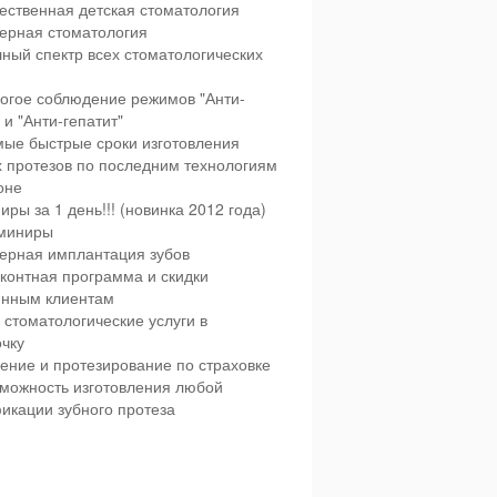
ественная детская стоматология
ерная стоматология
ный спектр всех стоматологических
огое соблюдение режимов "Анти-
и "Анти-гепатит"
ые быстрые сроки изготовления
х протезов по последним технологиям
оне
иры за 1 день!!! (новинка 2012 года)
миниры
ерная имплантация зубов
контная программа и скидки
янным клиентам
 стоматологические услуги в
чку
ение и протезирование по страховке
можность изготовления любой
икации зубного протеза