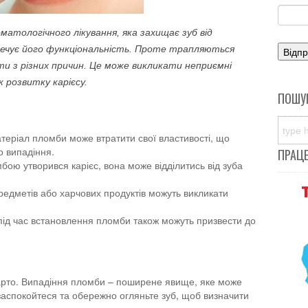
атологічного лікування, яка захищає зуб від
ечує його функціональність. Проте трапляються
ти з різних причин. Це може викликати неприємні
 розвитку карієсу.
ПОШУ
теріал пломби може втратити свої властивості, що
о випадіння.
ПРАЦ
бою утворився карієс, вона може відділитись від зуба
редметів або харчових продуктів можуть викликати
ід час встановлення пломби також можуть призвести до
 варто. Випадіння пломби – поширене явище, яке може
заспокойтеся та обережно огляньте зуб, щоб визначити