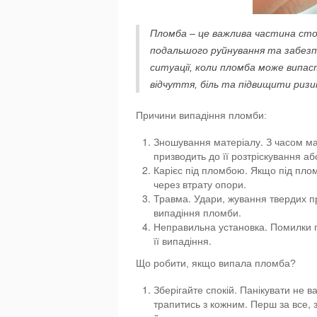
Пломба – це важлива частина стом
подальшого руйнування та забезп
ситуації, коли пломба може випас
відчуття, біль та підвищити ризик
Причини випадіння пломби:
Зношування матеріалу. З часом ма
призводить до її розтріскування аб
Карієс під пломбою. Якщо під плом
через втрату опори.
Травма. Удари, жування твердих п
випадіння пломби.
Неправильна установка. Помилки п
її випадіння.
Що робити, якщо випала пломба?
Зберігайте спокій. Панікувати не
трапитись з кожним. Перш за все, 