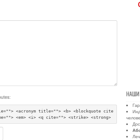
НАШИ
butes:
Гар
Инд
le=""> <acronym title=""> <b> <blockquote cite
челов
me=""> <em> <i> <q cite=""> <strike> <strong>
Дос
Аб
Леч