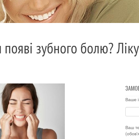
появі зубного болю? Ліку
ЗАМО
Ваше і
Ваш т
(обов'