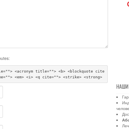
butes:
le=""> <acronym title=""> <b> <blockquote cite
me=""> <em> <i> <q cite=""> <strike> <strong>
НАШИ
Гар
Инд
челов
Дос
Аб
Леч