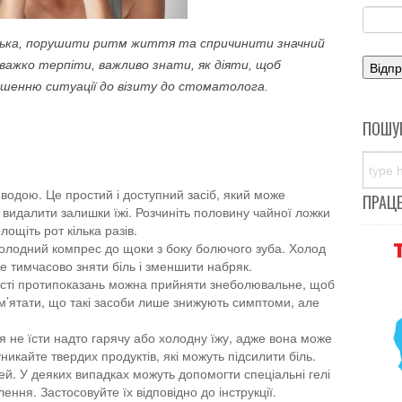
цька, порушити ритм життя та спричинити значний
важко терпіти, важливо знати, як діяти, щоб
ршенню ситуації до візиту до стоматолога.
ПОШУ
одою. Це простий і доступний засіб, який може
ПРАЦ
видалити залишки їжі. Розчиніть половину чайної ложки
лощіть рот кілька разів.
олодний компрес до щоки з боку болючого зуба. Холод
е тимчасово зняти біль і зменшити набряк.
ості протипоказань можна прийняти знеболювальне, щоб
м’ятати, що такі засоби лише знижують симптоми, але
 не їсти надто гарячу або холодну їжу, адже вона може
икайте твердих продуктів, які можуть підсилити біль.
ей. У деяких випадках можуть допомогти спеціальні гелі
лення. Застосовуйте їх відповідно до інструкції.