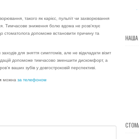
ворювання, такого як карієс, пульпіт чи захворювання
ня. Тимчасове зниження болю вдома не розв’язує
до стоматолога допоможе встановити причину та
НАША
заходів для зняття симптомів, але не відкладати візит
ндацій допоможе тимчасово зменшити дискомфорт, а
ов’я ваших зубів у довгостроковій перспективі.
и
можна
за телефоном
СТОМА