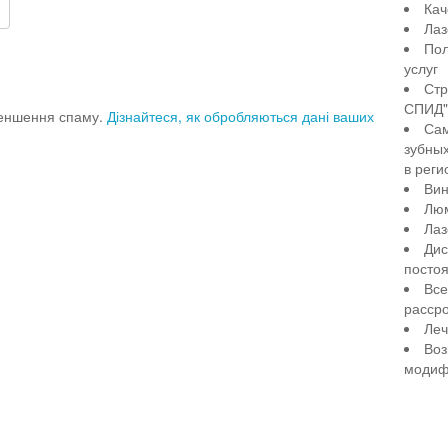
Кач
Лаз
Пол
услуг
Стр
СПИД" 
меншення спаму.
Дізнайтеся, як обробляються дані ваших
Сам
зубны
в реги
Вин
Лю
Лаз
Дис
посто
Все
рассро
Леч
Воз
модиф