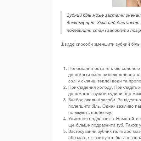
Зубний біль може застати знена
дискомфорт. Хоча цей біль часто 
полегшити стан і запобігти погі
Швидкі способи зменшити зубний біль:
Полоскання рота теплою солоною в
допомогти зменшити запалення та 
солі у склянці теплої води та пропо
Прикладення холоду. Прикладіть х
допомагає звузити судини, що мож
Знеболювальні засоби. За відсутн
полегшити біль. Однак важливо па
не лікують проблему.
Уникання подразників. Намагайтеся
ще більше подразнити зуб. Також ун
Застосування зубних гелів або маз
або мазі, які знижують біль та запа