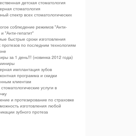
ественная детская стоматология
ерная стоматология
ный спектр всех стоматологических
огое соблюдение режимов "Анти-
и "Анти-гепатит"
ые быстрые сроки изготовления
х протезов по последним технологиям
оне
иры за 1 день!!! (новинка 2012 года)
миниры
ерная имплантация зубов
контная программа и скидки
янным клиентам
 стоматологические услуги в
чку
ение и протезирование по страховке
можность изготовления любой
икации зубного протеза