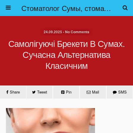
Стоматолог Сумы, стоматологические клиники Сумы, детская стоматология в Сумах. | Частная стоматология Сумы
24.09.2025 • No Comments
Самолігуючі Брекети В Сумах.
Сучасна Альтернатива
Класичним
Share
Tweet
Pin
Mail
SMS