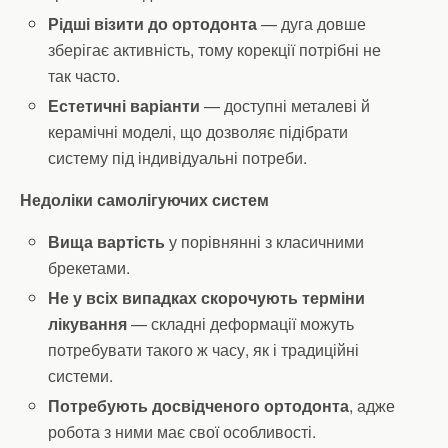
Рідші візити до ортодонта
— дуга довше
зберігає активність, тому корекції потрібні не
так часто.
Естетичні варіанти
— доступні металеві й
керамічні моделі, що дозволяє підібрати
систему під індивідуальні потреби.
Недоліки самолігуючих систем
Вища вартість
у порівнянні з класичними
брекетами.
Не у всіх випадках скорочують терміни
лікування
— складні деформації можуть
потребувати такого ж часу, як і традиційні
системи.
Потребують досвідченого ортодонта
, адже
робота з ними має свої особливості.