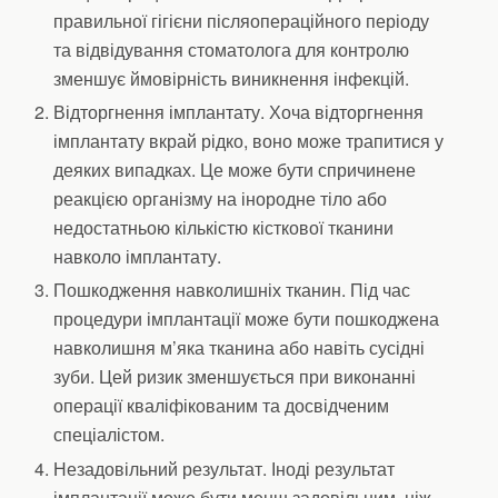
правильної гігієни післяопераційного періоду
та відвідування стоматолога для контролю
зменшує ймовірність виникнення інфекцій.
Відторгнення імплантату. Хоча відторгнення
імплантату вкрай рідко, воно може трапитися у
деяких випадках. Це може бути спричинене
реакцією організму на інородне тіло або
недостатньою кількістю кісткової тканини
навколо імплантату.
Пошкодження навколишніх тканин. Під час
процедури імплантації може бути пошкоджена
навколишня м’яка тканина або навіть сусідні
зуби. Цей ризик зменшується при виконанні
операції кваліфікованим та досвідченим
спеціалістом.
Незадовільний результат. Іноді результат
імплантації може бути менш задовільним, ніж