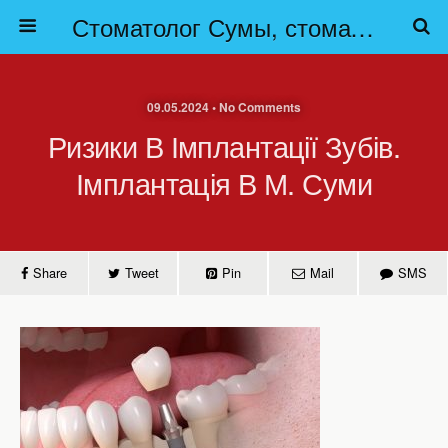
Стоматолог Сумы, стоматологические клиники Сумы, детская стоматология в Сумах. | Частная стоматология Сумы
09.05.2024 • No Comments
Ризики В Імплантації Зубів.
Імплантація В М. Суми
Share
Tweet
Pin
Mail
SMS