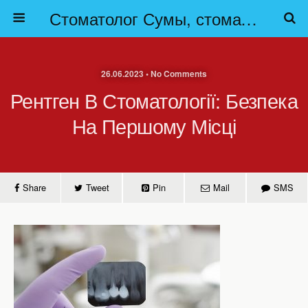
Стоматолог Сумы, стоматологические клиники Сумы, детская стоматология в Сумах. | Частная стоматология Сумы
26.06.2023 • No Comments
Рентген В Стоматології: Безпека
На Першому Місці
Share
Tweet
Pin
Mail
SMS