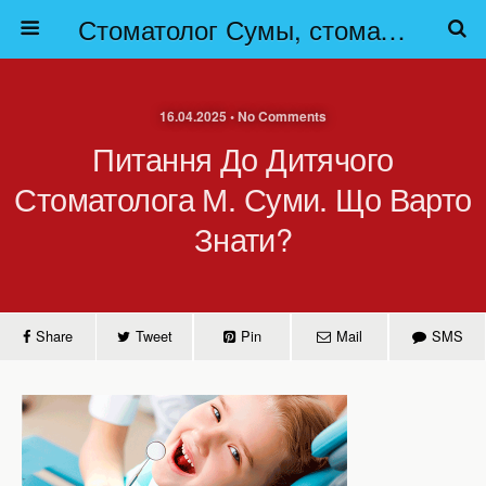
Стоматолог Сумы, стоматологические клиники Сумы, детская стоматология в Сумах. | Частная стоматология Сумы
16.04.2025 • No Comments
Питання До Дитячого
Стоматолога М. Суми. Що Варто
Знати?
Share
Tweet
Pin
Mail
SMS