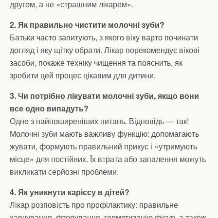
другом, а не «страшним лікарем».
2. Як правильно чистити молочні зуби?
Батьки часто запитують, з якого віку варто починати
догляд і яку щітку обрати. Лікар порекомендує вікові
засоби, покаже техніку чищення та пояснить, як
зробити цей процес цікавим для дитини.
3. Чи потрібно лікувати молочні зуби, якщо вони
все одно випадуть?
Одне з найпоширеніших питань. Відповідь — так!
Молочні зуби мають важливу функцію: допомагають
жувати, формують правильний прикус і «утримують
місце» для постійних. Їх втрата або запалення можуть
викликати серйозні проблеми.
4. Як уникнути карієсу в дітей?
Лікар розповість про профілактику: правильне
харчування, фторування, герметизацію фісур, а також