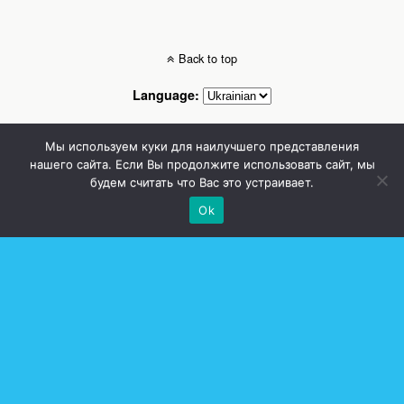
Back to top
Language:
Mobile
Desktop
Мы используем куки для наилучшего представления
нашего сайта. Если Вы продолжите использовать сайт, мы
будем считать что Вас это устраивает.
Стоматолог Сумы, стоматологические клиники Сумы, детская стоматология в
Сумах. | Частная стоматология Сумы
Ok