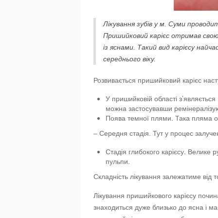
Лікування зубів у м. Суми провод
Пришийковий карієс отримав свою 
із яснами. Такий вид карієсу найч
середнього віку.
Розвивається пришийковий карієс нас
У пришийковій області з’являється
можна застосувавши ремінералізую
Поява темної плями. Така пляма оз
– Середня стадія. Тут у процес залуче
Стадія глибокого карієсу. Велике 
пульпи.
Складність лікування залежатиме від то
Лікування пришийкового карієсу почин
знаходиться дуже близько до ясна і ма