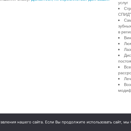
услуг
Стр
СПИД" 
Сам
зубны
в реги
Вин
Лю
Лаз
Дис
посто
Все
рассро
Леч
Воз
модиф
illiant Smile
Д
вления нашего сайта. Если Вы продолжите использовать сайт, мы бу