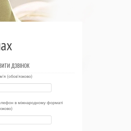
мах
ВИТИ ДЗВІНОК
м'я (обов'язково)
елефон в міжнародному форматі
язково)