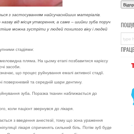
иться з застосуванням найсучаснійших матеріалів.
назву від місця утворення, а саме – шийки зуба поруч
ПОШУ
астіше можна зустріти у людей похилого віку і людей
ПРАЦ
тупними стадіями:
 меловидна пляма. На цьому етапі позбавитися карієсу
чі засоби.
начає, що процес руйнування емалі активної стадії.
ні поверхневий та середній шари дентину.
руйнування зуба. Поразка тканин наближається до
го, коли пацієнт звернувся до лікаря.
ається з введення анестезії, тому що зона ураження
ніпуляції лікаря спричинять сильний біль. Потім зуб буде