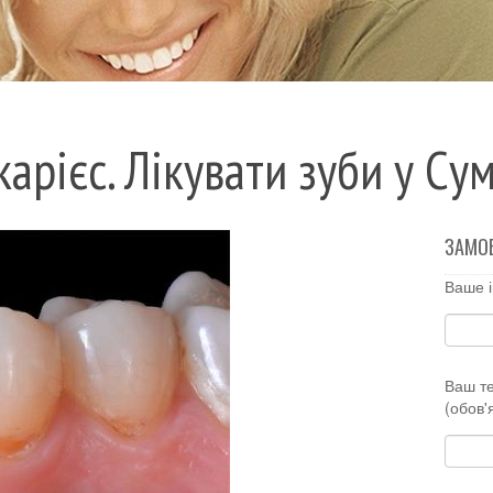
рієс. Лікувати зуби у Су
ЗАМО
Ваше і
Ваш т
(обов'