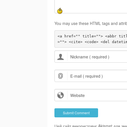
You may use these HTML tags and attri
<a href="" title=""> <abbr tit
=""> <cite> <code> <del dateti
Цей сайт використовує Akismet для з