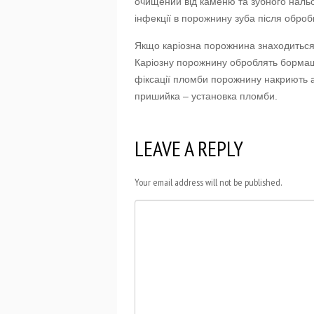
очищений від каменю та зубного наль
інфекції в порожнину зуба після обро
Якщо каріозна порожнина знаходиться б
Каріозну порожнину оброблять бормаш
фіксації пломби порожнину накриють а
пришийка – установка пломби.
LEAVE A REPLY
Your email address will not be published.