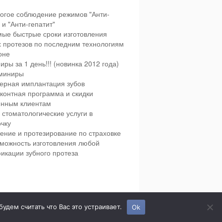
огое соблюдение режимов "Анти-
и "Анти-гепатит"
ые быстрые сроки изготовления
х протезов по последним технологиям
оне
иры за 1 день!!! (новинка 2012 года)
миниры
ерная имплантация зубов
контная программа и скидки
янным клиентам
 стоматологические услуги в
чку
ение и протезирование по страховке
можность изготовления любой
икации зубного протеза
етская и взрослая стоматология в городе Сумы.
дем считать что Вас это устраивает.
Ok