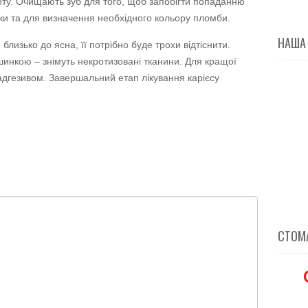
оту. Очищають зуб для того, щоб запобігти попаданню
бки та для визначення необхідного кольору пломби.
НАША
лизько до ясна, її потрібно буде трохи відтіснити.
инкою – знімуть некротизовані тканини. Для кращої
дгезивом. Завершальний етап лікування карієсу
СТОМА