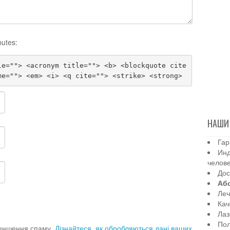
butes:
le=""> <acronym title=""> <b> <blockquote cite
me=""> <em> <i> <q cite=""> <strike> <strong>
НАШИ
Гар
Инд
челов
Дос
Аб
Леч
Кач
Лаз
Пол
меншення спаму.
Дізнайтеся, як обробляються дані ваших