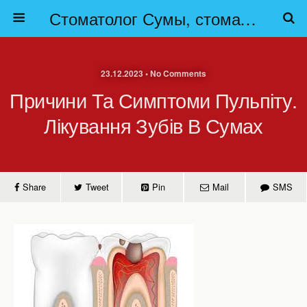
Стоматолог Сумы, стоматологические клиники Сумы, детская стоматология в Сумах. | Частная стоматология Сумы
23.12.2023 • No Comments
Причини Та Симптоми Пульпіту.
Лікування Зубів В Сумах
Share
Tweet
Pin
Mail
SMS