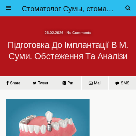
Стоматолог Сумы, стоматологические клиники Сумы, детская стоматология в Сумах. | Частная стоматология Сумы
26.02.2026 • No Comments
Підготовка До Імплантації В М.
Суми. Обстеження Та Аналізи
Share
Tweet
Pin
Mail
SMS