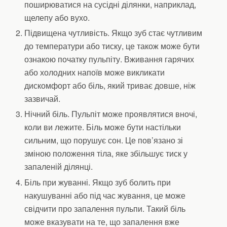
поширюватися на сусідні ділянки, наприклад,
щелепу або вухо.
Підвищена чутливість. Якщо зуб стає чутливим
до температури або тиску, це також може бути
ознакою початку пульпіту. Вживання гарячих
або холодних напоїв може викликати
дискомфорт або біль, який триває довше, ніж
зазвичай.
Нічний біль. Пульпіт може проявлятися вночі,
коли ви лежите. Біль може бути настільки
сильним, що порушує сон. Це пов’язано зі
зміною положення тіла, яке збільшує тиск у
запаленій ділянці.
Біль при жуванні. Якщо зуб болить при
накушуванні або під час жування, це може
свідчити про запалення пульпи. Такий біль
може вказувати на те, що запалення вже