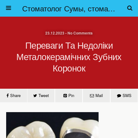
Стоматолог Сумы, стоматологические клиники Сумы, детская стоматология в Сумах. | Частная стоматология Сумы
23.12.2023 • No Comments
Переваги Та Недоліки
Металокерамічних Зубних
Коронок
Share
Tweet
Pin
Mail
SMS