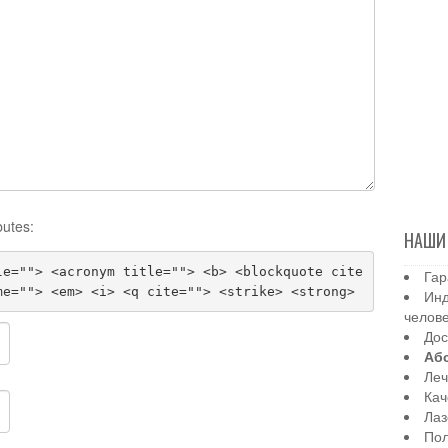
butes:
НАШИ
le=""> <acronym title=""> <b> <blockquote cite
Гар
me=""> <em> <i> <q cite=""> <strike> <strong>
Инд
челов
Дос
Аб
Леч
Кач
Лаз
Пол