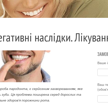
гативні наслідки. Лікуван
ЗАМО
Ваше і
Ваш т
ороба пародонта, є серйозним захворюванням, яке
(обов'
 зуби. Ця проблема поширена серед дорослих та
льне здоров’я порожнини рота.