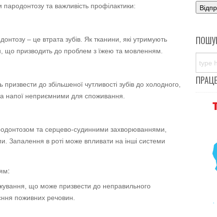
и пародонтозу та важливість профілактики:
ПОШУ
донтозу – це втрата зубів. Як тканини, які утримують
и, що призводить до проблем з їжею та мовленням.
ПРАЦ
ь призвести до збільшеної чутливості зубів до холодного,
 та напої неприємними для споживання.
ародонтозом та серцево-судинними захворюваннями,
и. Запалення в роті може впливати на інші системи
ям:
 жування, що може призвести до неправильного
оєння поживних речовин.