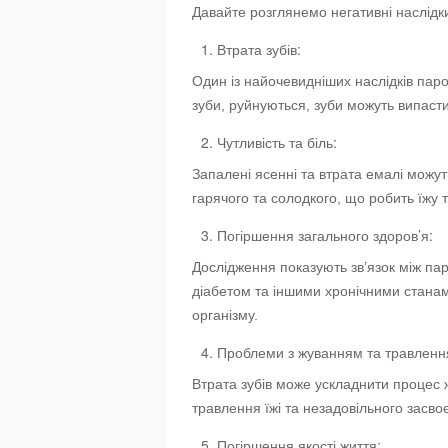
Давайте розглянемо негативні наслідк
Втрата зубів:
Один із найочевидніших наслідків паро
зуби, руйнуються, зуби можуть випаст
Чутливість та біль:
Запалені ясенні та втрата емалі можут
гарячого та солодкого, що робить їжу
Погіршення загального здоров’я:
Дослідження показують зв’язок між п
діабетом та іншими хронічними станам
організму.
Проблеми з жуванням та травленн
Втрата зубів може ускладнити процес
травлення їжі та незадовільного засв
Погіршення якості життя: