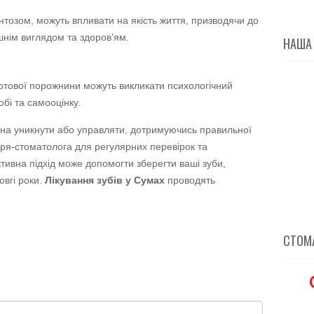
онтозом, можуть впливати на якість життя, призводячи до
шнім виглядом та здоров’ям.
НАША
отової порожнини можуть викликати психологічний
бі та самооцінку.
на уникнути або управляти, дотримуючись правильної
каря-стоматолога для регулярних перевірок та
тивна підхід може допомогти зберегти ваші зуби,
овгі роки.
Лікування зубів у Сумах
проводять
СТОМА