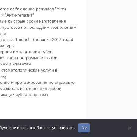
огое соблюдение режимов "Анти-
и "Анти-гепатит"
ые быстрые сроки изготовления
х протезов по последним технологиям
оне
иры за 1 день!!! (новинка 2012 года)
миниры
ерная имплантация зубов
контная программа и скидки
янным клиентам
 стоматологические услуги в
чку
ение и протезирование по страховке
можность изготовления любой
икации зубного протеза
етская и взрослая стоматология в городе Сумы.
дем считать что Вас это устраивает.
Ok