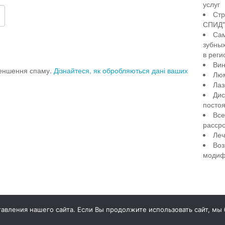
услуг
Стр
СПИД" 
Сам
зубны
в реги
Вин
меншення спаму.
Дізнайтеся, як обробляються дані ваших
Лю
Лаз
Дис
посто
Все
рассро
Леч
Воз
модиф
illiant Smile
Д
вления нашего сайта. Если Вы продолжите использовать сайт, мы бу