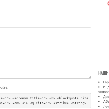
НАШИ
Гар
Инд
butes:
челов
Дос
le=""> <acronym title=""> <b> <blockquote cite
Аб
me=""> <em> <i> <q cite=""> <strike> <strong>
Леч