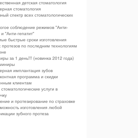
ественная детская стоматология
ерная стоматология
ный спектр всех стоматологических
огое соблюдение режимов "Анти-
и "Анти-гепатит"
ые быстрые сроки изготовления
х протезов по последним технологиям
оне
иры за 1 день!!! (новинка 2012 года)
миниры
ерная имплантация зубов
контная программа и скидки
янным клиентам
 стоматологические услуги в
чку
ение и протезирование по страховке
можность изготовления любой
икации зубного протеза