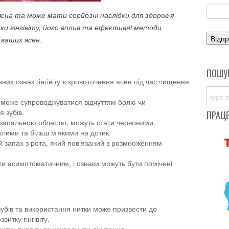
 ясна та може мати серйозні наслідки для здоров’я
и гінгівіту, його вплив та ефективні методи
 ваших ясен.
ПОШУ
них ознак гінгівіту є кровоточення ясен під час чищення
іт може супроводжуватися відчуттям болю чи
 зубів.
ПРАЦ
з запальною областю, можуть стати червоними.
лими та більш м’якими на дотик.
й запах з рота, який пов’язаний з розмноженням
ути асимптоматичним, і ознаки можуть бути помічені
.
бів та використання нитки може призвести до
итку гінгівіту.