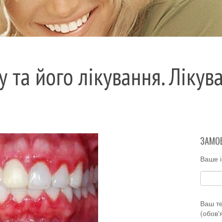
у та його лікування. Лікув
ЗАМО
Ваше і
Ваш т
(обов'