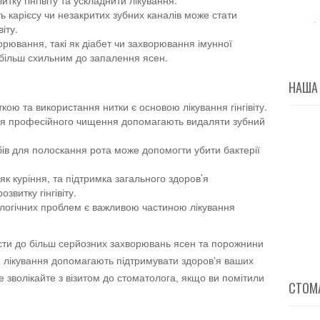
тку гінгівіту та ускладнити лікування.
ь карієсу чи незакритих зубних каналів може стати
іту.
орювання, такі як діабет чи захворювання імунної
 більш схильним до запалення ясен.
НАША
кою та використання нитки є основою лікування гінгівіту.
для професійного чищення допомагають видаляти зубний
ів для полоскання рота може допомогти убити бактерії
як куріння, та підтримка загального здоров’я
витку гінгівіту.
ологічних проблем є важливою частиною лікування
вести до більш серйозних захворювань ясен та порожнини
е лікування допомагають підтримувати здоров’я ваших
 зволікайте з візитом до стоматолога, якщо ви помітили
СТОМА