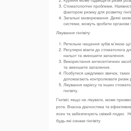
Куріння може підвищити ризик розви
Стоматологічні проблеми. Наявніст
фактором ризику для розвитку гінгів
Загальні захворювання. Деякі захв
системи, можуть зробити організм
Лікування гінгівіту:
Ретельне чищення зубів м’якою щіт
Регулярні візити до стоматолога 
нальот та зменшити запалення.
Використання антисептичних засоб
та зменшити запалення.
Позбутися шкідливих звичок, таких 
допомагають контролювати ризик роз
Лікування карієсу та інших стомат
гінгівіту.
Гінгівіт, якщо не лікувати, може приз
рота. Вчасна діагностика та ефективн
ясен та забезпечують свіжий подих. Не
будь-які ознаки гінгівіту.