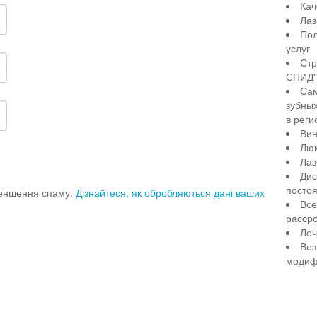
Кач
Лаз
Пол
услуг
Стр
СПИД" 
Сам
зубны
в реги
Вин
Лю
Лаз
Дис
посто
меншення спаму.
Дізнайтеся, як обробляються дані ваших
Все
рассро
Леч
Воз
модиф