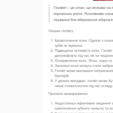
Гінгівіт – це стан, що впливає на
порожнини рота. Розглянемо ознак
лікування для збереження здоров’я
Ознаки гінгівіту:
Кровоточення ясен. Однією з основ
зубів чи жування.
Підвищена чутливість ясен. Гінгів
дискомфорту під час їжі чи чищення
Почервоніння ясен. Ясна, поруч і
Запалені ясна можуть стати набряк
Гінгівіт може викликати неприємни
бактерій.
У деяких випадках, гінгівіт може б
лише стоматологом під час огляду
Причини захворювання:
Недостатньо ефективне чищення зу
накопичення зубного нальоту та розв