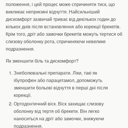
положення, і цей процес може спричиняти тиск, що
викликає неприємні відчуття. Найсильніший
дискомфорт зазвичай триває від декількох годин до
кількох днів після встановлення або корекції брекетів.
Крім того, дріт або замочки брекетів можуть тертися об
слизову оболонку рота, спричиняючи невелике
подразнення.
Як зменшити біль та дискомфорт?
Знеболювальні препарати. Ліки, такі як
ібупрофен або парацетамол, допоможуть
зменшити больові відчуття в перші дні після
корекції.
Ортодонтичний віск. Віск захищає слизову
оболонку від тертя об брекети. Він легко
наноситься на дріт або замочки, знижуючи
подразнення.