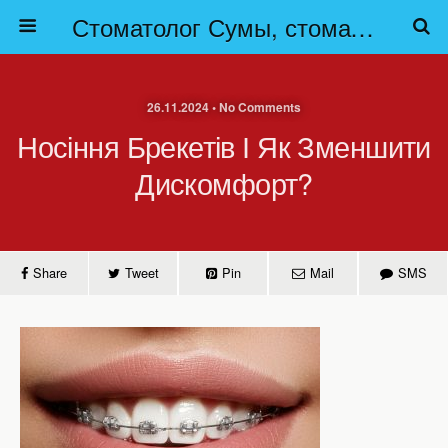
Стоматолог Сумы, стоматологические клиники Сумы, детская стоматология в Сумах. | Частная стоматология Сумы
26.11.2024 • No Comments
Носіння Брекетів І Як Зменшити
Дискомфорт?
Share
Tweet
Pin
Mail
SMS