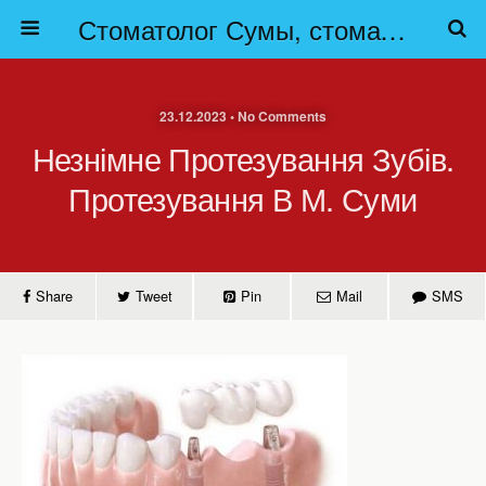
Стоматолог Сумы, стоматологические клиники Сумы, детская стоматология в Сумах. | Частная стоматология Сумы
23.12.2023 • No Comments
Незнімне Протезування Зубів.
Протезування В М. Суми
Share
Tweet
Pin
Mail
SMS