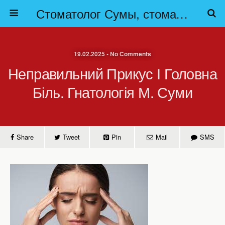
Стоматолог Сумы, стоматологические клиники Сумы, детская стоматология в Сумах. | Частная стоматология Сумы
19.02.2025 • No Comments
Неправильний Прикус І Головна
Біль. Гнатологія М. Суми
Share
Tweet
Pin
Mail
SMS