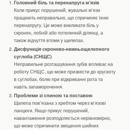
Головний біль та перенапруга м’язів
Коли прикус порушений, жувальні м’язи
працюють неправильно, що спричиняє їхню
перенапругу. Це може викликати біль у
скронях, лобній або потиличній ділянці, а
також відчуття втоми у щелепах.
Дисфункція скронево-нижньощелепного
суглоба (СНЩС)
Неправильне розташування зубів впливає на
роботу СНЩС, що може призвести до хрускоту
в суглобах, болю при відкриванні рота та
навіть запаморочення.
Проблеми зі спиною та поставою
Щелепа пов’язана з хребтом через м’язові
ланцюги. Якщо прикус порушений,
навантаження розподіляється нерівномірно,
що може спричинити зміщення шийних