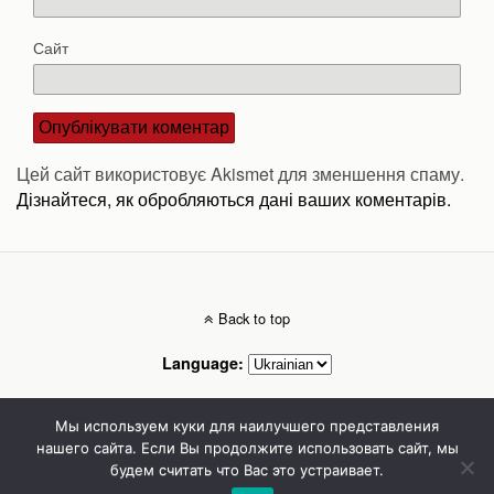
Сайт
Цей сайт використовує Akismet для зменшення спаму.
Дізнайтеся, як обробляються дані ваших коментарів.
Back to top
Language:
Mobile
Desktop
Мы используем куки для наилучшего представления
нашего сайта. Если Вы продолжите использовать сайт, мы
будем считать что Вас это устраивает.
Стоматолог Сумы, стоматологические клиники Сумы, детская стоматология в
Сумах. | Частная стоматология Сумы