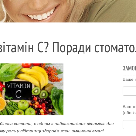
ітамін С? Поради стомато
ЗАМО
Ваше і
Ваш т
(обов'
бінова кислота, є одним з найважливіших вітамінів для
чову роль у підтримці здоров’я ясен, зміцненні емалі