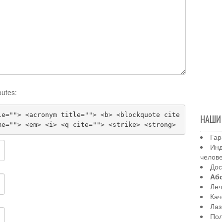
butes:
le=""> <acronym title=""> <b> <blockquote cite
НАШИ
me=""> <em> <i> <q cite=""> <strike> <strong>
Гар
Инд
челов
Дос
Аб
Леч
Кач
Лаз
Пол