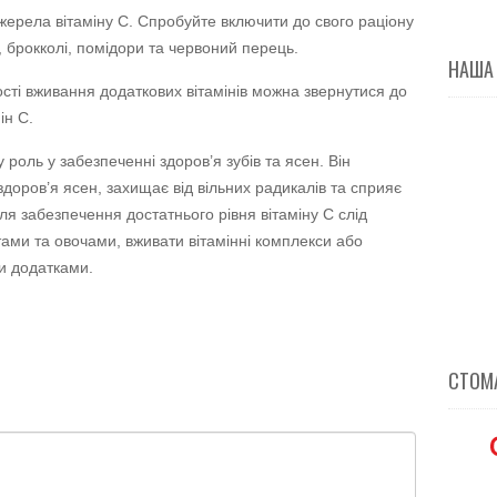
джерела вітаміну C. Спробуйте включити до свого раціону
, брокколі, помідори та червоний перець.
НАША
ності вживання додаткових вітамінів можна звернутися до
ін C.
 роль у забезпеченні здоров’я зубів та ясен. Він
доров’я ясен, захищає від вільних радикалів та сприяє
ля забезпечення достатнього рівня вітаміну C слід
тами та овочами, вживати вітамінні комплекси або
и додатками.
СТОМА