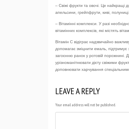
– Свіжі фрукти та овочі. Це найкращі 
апельсини, грейпфрути, киві, полуниці
– Вітамінні комплекси. У разі необхід
вітамінних комплексів, які містять вітам
Вітамін C відіграє надзвичайно важливу
допомагає зміцнити емаль, підтримує з
загоєнню ранок у ротовій порожнині. Д
урізноманітнювати дієту свіжими фрук
доповнювати харчування спеціальним
LEAVE A REPLY
Your email address will not be published.