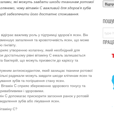
икалами, які можуть завдати шкоди тканинам ротової
лянемо, чому вітамін C важливий для здоров’я зубів
щоб забезпечити його достатнє споживання.
ПОШУ
 відіграє важливу роль у підтримці здоров’я ясен. Він
 зменшує запалення та кровоточивість ясен, що може
ПРАЦ
гінгівіту.
сприяє утворенню колагену, який необхідний для
При достатньому рівні вітаміну С емаль залишається
та бактерій, що можуть призвести до карієсу та
отужним антиоксидантом, який захищає тканини ротової
Вільні радикали можуть завдати шкоди клітинам ясен та
вання зубів та погіршення стану ясен.
 Вітамін C сприяє збереженню здорового тонусу та
привабливими і здоровими.
ін C допомагає прискорити загоєння ранок у ротовій
идалення зубів або лікування ясен.
ітаміну C?