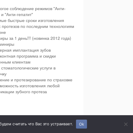
огое соблюдение режимов "Анти-
и "Анти-гепатит"
ые быстрые сроки изготовления
х протезов по последним технологиям
оне
иры за 1 день!!! (новинка 2012 года)
миниры
ерная имплантация зубов
контная программа и скидки
янным клиентам
 стоматологические услуги в
чку
ение и протезирование по страховке
можность изготовления любой
икации зубного протеза
етская и взрослая стоматология в городе Сумы.
дем считать что Вас это устраивает.
Ok