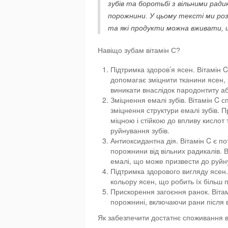
зубів та боротьбі з вільними рад
порожнини. У цьому тексті ми розг
та які продукти можна вживати, 
Навіщо зубам вітамін C?
Підтримка здоров’я ясен. Вітамін C
допомагає зміцнити тканини ясен,
виникати внаслідок пародонтиту або 
Зміцнення емалі зубів. Вітамін C 
зміцнення структури емалі зубів. 
міцною і стійкою до впливу кислот 
руйнування зубів.
Антиоксидантна дія. Вітамін C є п
порожнини від вільних радикалів. 
емалі, що може призвести до руйну
Підтримка здорового вигляду ясен.
кольору ясен, що робить їх більш 
Прискорення загоєння ранок. Вітам
порожнині, включаючи рани після в
Як забезпечити достатнє споживання в