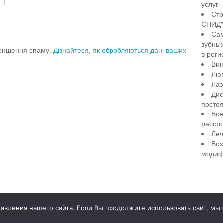
услуг
Стр
СПИД" 
Сам
зубны
меншення спаму.
Дізнайтеся, як обробляються дані ваших
в реги
Вин
Лю
Лаз
Дис
посто
Все
рассро
Леч
Воз
модиф
illiant Smile
Д
вления нашего сайта. Если Вы продолжите использовать сайт, мы бу