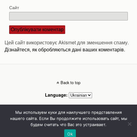
Сайт
Цей сайт використовує Akismet для зменшення спаму.
Дізнайтеся, як обробляються дані ваших коментарів.
Back to top
Language:
Mobile
Desktop
Мы используем куки для наилучшего представления
нашего сайта. Если Вы продолжите использовать сайт, мы
будем считать что Вас это устраивает.
Стоматолог Сумы, стоматологические клиники Сумы, детская стоматология в
Сумах. | Частная стоматология Сумы
Ok