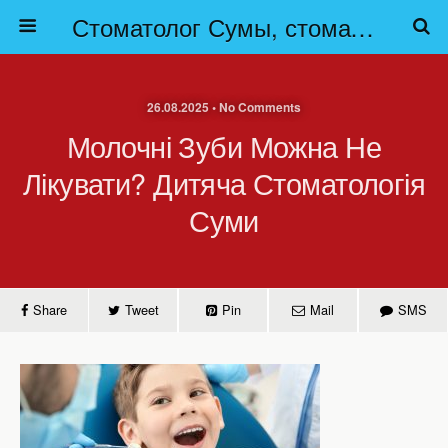
Стоматолог Сумы, стоматологические клиники Сумы, детская стоматология в Сумах. | Частная стоматология Сумы
26.08.2025 • No Comments
Молочні Зуби Можна Не
Лікувати? Дитяча Стоматологія
Суми
Share
Tweet
Pin
Mail
SMS