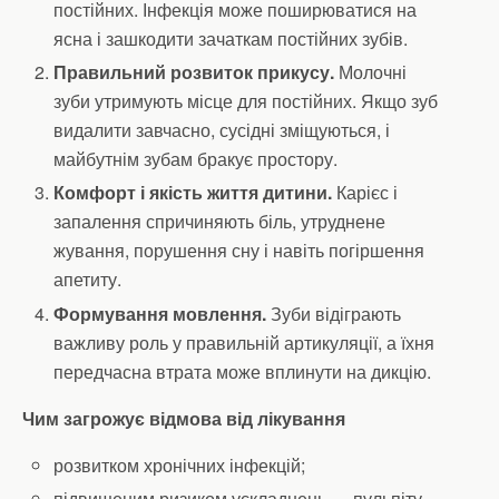
постійних. Інфекція може поширюватися на
ясна і зашкодити зачаткам постійних зубів.
Правильний розвиток прикусу.
Молочні
зуби утримують місце для постійних. Якщо зуб
видалити завчасно, сусідні зміщуються, і
майбутнім зубам бракує простору.
Комфорт і якість життя дитини.
Карієс і
запалення спричиняють біль, утруднене
жування, порушення сну і навіть погіршення
апетиту.
Формування мовлення.
Зуби відіграють
важливу роль у правильній артикуляції, а їхня
передчасна втрата може вплинути на дикцію.
Чим загрожує відмова від лікування
розвитком хронічних інфекцій;
підвищеним ризиком ускладнень — пульпіту