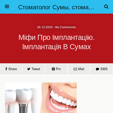
Стоматолог Сумы, стоматологические клиники Сумы, детская стоматология в Сумах. | Частная стоматология Сумы
26.12.2025 • No Comments
Міфи Про Імплантацію.
Імплантація В Сумах
Share
Tweet
Pin
Mail
SMS