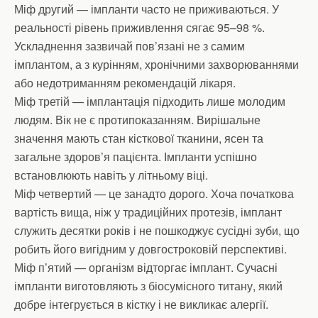
Міф другий — імпланти часто не приживаються. У
реальності рівень приживлення сягає 95–98 %.
Ускладнення зазвичай пов’язані не з самим
імплантом, а з курінням, хронічними захворюваннями
або недотриманням рекомендацій лікаря.
Міф третій — імплантація підходить лише молодим
людям. Вік не є протипоказанням. Вирішальне
значення мають стан кісткової тканини, ясен та
загальне здоров’я пацієнта. Імпланти успішно
встановлюють навіть у літньому віці.
Міф четвертий — це занадто дорого. Хоча початкова
вартість вища, ніж у традиційних протезів, імплант
служить десятки років і не пошкоджує сусідні зуби, що
робить його вигідним у довгостроковій перспективі.
Міф п’ятий — організм відторгає імплант. Сучасні
імпланти виготовляють з біосумісного титану, який
добре інтегрується в кістку і не викликає алергії.