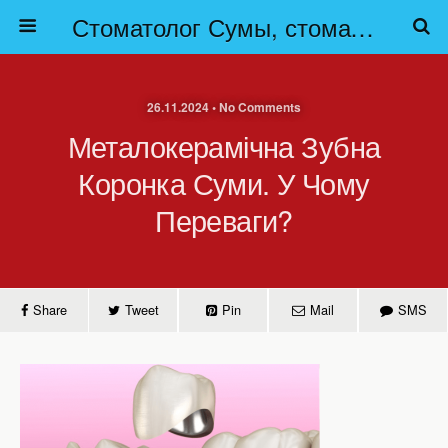
Стоматолог Сумы, стоматологические клиники Сумы, детская стоматология в Сумах. | Частная стоматология Сумы
26.11.2024 • No Comments
Металокерамічна Зубна
Коронка Суми. У Чому
Переваги?
Share
Tweet
Pin
Mail
SMS