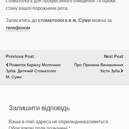
стоматолога для професійного очищення та оцінки
стану вашої порожнини рота.
Записатись до
стоматолога в м. Суми
можна за
телефоном
Previous Post
Next Post
Розвиток Карієсу Молочних
Про Причини Виникнення
Зубів. Дитячий Стоматолог
Кісти Зуба
М. Суми
Залишити відповідь
Ваша e-mail адреса не оприлюднюватиметься.
Обов’язкові поля позначені
*