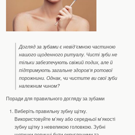
Догляд за зубами є невід’ємною частиною
нашого щоденного ритуалу. Чисті зуби не
тільки забезпечують свіжий подих, але й
підтримують загальне здоров’я ротової
порожнини. Однак, чи чистите ви свої зуби
належним чином?
Поради для правильного догляду за зубами
Виберіть правильну зубну щітку.
Використовуйте м’яку або середньої м’якості
зубну щітку з невеликою головкою. Зубні
щетинки повинні бути округленими та