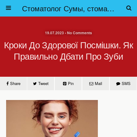
Стоматолог Сумы, стоматологические клиники Сумы, детская стоматология в Сумах. | Частная стоматология Сумы
19.07.2023 • No Comments
Кроки До Здорової Посмішки. Як
Правильно Дбати Про Зуби
Share
Tweet
Pin
Mail
SMS