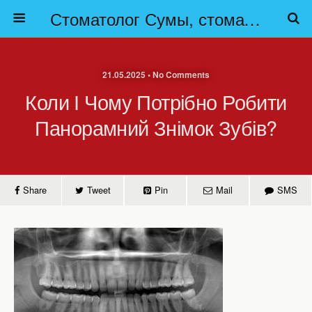
Стоматолог Сумы, стоматологические клиники Сумы, детская стоматология в Сумах. | Частная стоматология Сумы
21.05.2025 • No Comments
Коли І Чому Потрібно Робити
Панорамний Знімок Зубів?
Share
Tweet
Pin
Mail
SMS