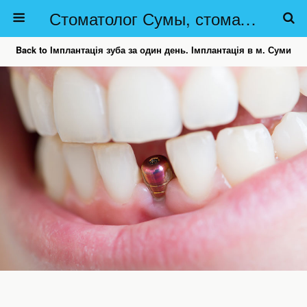
Стоматолог Сумы, стоматологические клиники Сумы, детская стоматология в Сумах. | Частная стоматология Сумы
Back to Імплантація зуба за один день. Імплантація в м. Суми