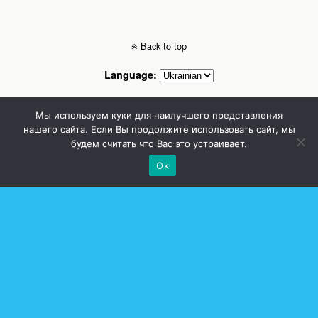
Back to top
Language:
Mobile
Desktop
Мы используем куки для наилучшего представления
нашего сайта. Если Вы продолжите использовать сайт, мы
будем считать что Вас это устраивает.
Стоматолог Сумы, стоматологические клиники Сумы, детская стоматология в
Сумах. | Частная стоматология Сумы
Ok