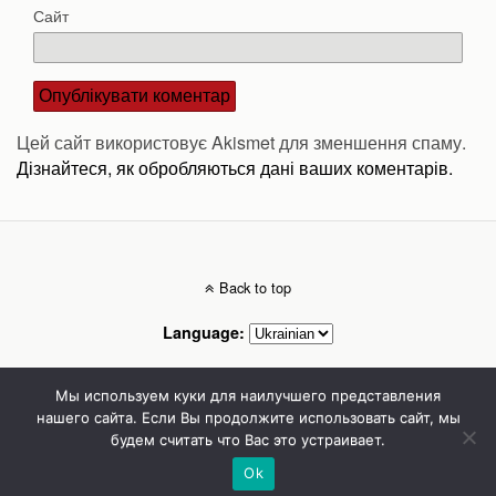
Сайт
Цей сайт використовує Akismet для зменшення спаму.
Дізнайтеся, як обробляються дані ваших коментарів.
Back to top
Language:
Mobile
Desktop
Мы используем куки для наилучшего представления
нашего сайта. Если Вы продолжите использовать сайт, мы
будем считать что Вас это устраивает.
Стоматолог Сумы, стоматологические клиники Сумы, детская стоматология в
Сумах. | Частная стоматология Сумы
Ok