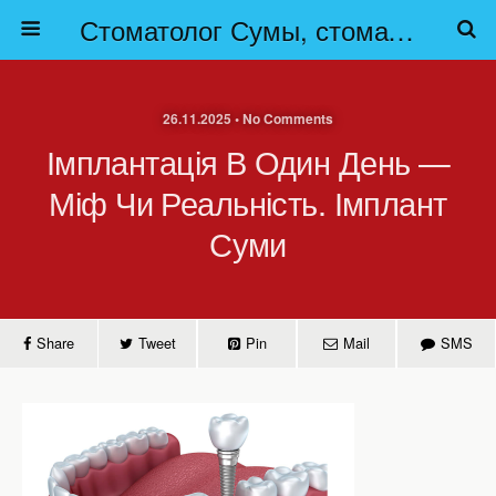
Стоматолог Сумы, стоматологические клиники Сумы, детская стоматология в Сумах. | Частная стоматология Сумы
26.11.2025 • No Comments
Імплантація В Один День —
Міф Чи Реальність. Імплант
Суми
Share
Tweet
Pin
Mail
SMS