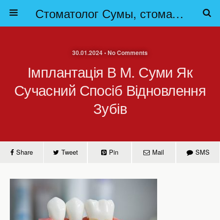
Стоматолог Сумы, стоматологические клиники Сумы, детская стоматология в Сумах. | Частная стоматология Сумы
30.01.2024 • No Comments
Імплантація В М. Суми Як
Сучасний Спосіб Відновлення
Зубів
Share
Tweet
Pin
Mail
SMS