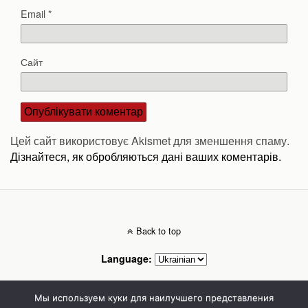
Email
*
Сайт
Цей сайт використовує Akismet для зменшення спаму.
Дізнайтеся, як обробляються дані ваших коментарів.
Back to top
Language:
Mobile
Desktop
Мы используем куки для наилучшего представления