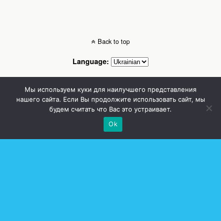
Back to top
Language:
Mobile
Desktop
Мы используем куки для наилучшего представления
нашего сайта. Если Вы продолжите использовать сайт, мы
будем считать что Вас это устраивает.
Стоматолог Сумы, стоматологические клиники Сумы, детская стоматология в
Сумах. | Частная стоматология Сумы
Ok