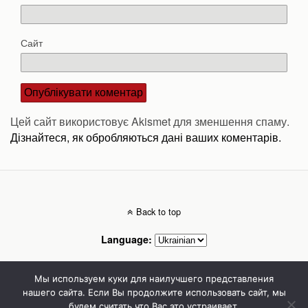
Сайт
Цей сайт використовує Akismet для зменшення спаму.
Дізнайтеся, як обробляються дані ваших коментарів.
Back to top
Language:
Mobile
Desktop
Мы используем куки для наилучшего представления
нашего сайта. Если Вы продолжите использовать сайт, мы
будем считать что Вас это устраивает.