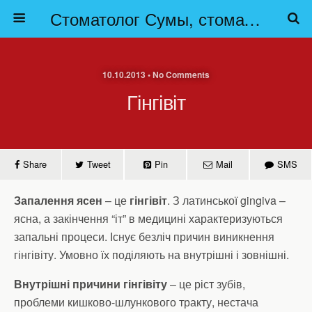
Стоматолог Сумы, стоматологические клиники Сумы, детская стоматология в Сумах. | Частная стоматология Сумы
10.10.2013 • No Comments
Гінгівіт
Share
Tweet
Pin
Mail
SMS
Запалення ясен
– це
гінгівіт
. З латинської gingiva –
ясна, а закінчення “іт” в медицині характеризуються
запальні процеси. Існує безліч причин виникнення
гінгівіту. Умовно їх поділяють на внутрішні і зовнішні.
Внутрішні причини гінгівіту
– це ріст зубів,
проблеми кишково-шлункового тракту, нестача