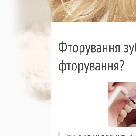
Фторування зуб
фторування?
Фтор- важливій елемент для нашого 