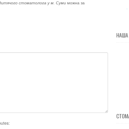
итячого стоматолога у м. Суми
можна за
НАША
СТОМА
butes: