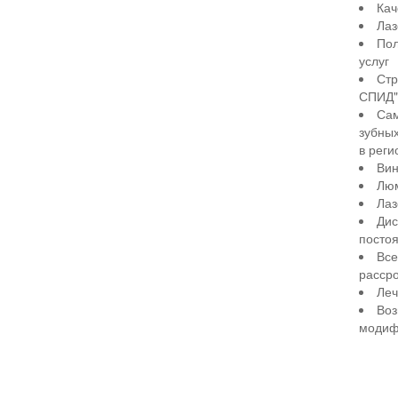
Кач
Лаз
Пол
услуг
Стр
СПИД" 
Сам
зубны
в реги
Вин
Лю
Лаз
Дис
посто
Все
рассро
Леч
Воз
модиф