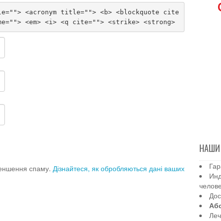
le=""> <acronym title=""> <b> <blockquote cite
me=""> <em> <i> <q cite=""> <strike> <strong>
НАШИ
Гар
меншення спаму.
Дізнайтеся, як обробляються дані ваших
Инд
челов
Дос
Аб
Леч