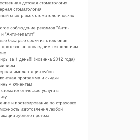
ественная детская стоматология
ерная стоматология
ный спектр всех стоматологических
огое соблюдение режимов "Анти-
и "Анти-гепатит"
ые быстрые сроки изготовления
х протезов по последним технологиям
оне
иры за 1 день!!! (новинка 2012 года)
миниры
ерная имплантация зубов
контная программа и скидки
янным клиентам
 стоматологические услуги в
чку
ение и протезирование по страховке
можность изготовления любой
икации зубного протеза