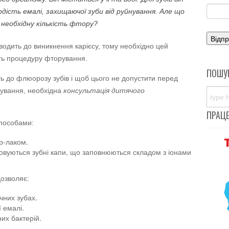
ість емалі, захищаючої зуби від руйнування. Але що
необхідну кількість фтору?
водить до виникнення карієсу, тому необхідно цей
ять процедуру фторування.
ПОШУ
ь до флюорозу зубів і щоб цього не допустити перед
рування, необхідна
консультація дитячого
ПРАЦ
способами:
р-лаком.
овуються зубні капи, що заповнюються складом з іонами
дозволяє:
чних зубах.
 емалі.
их бактерій.