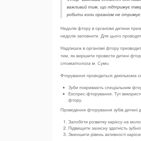
важливий тим, що підтримує тверд
робити коли організм не отримує 
Недолік фтору в організмі дитини приз
недолік заповнити. Для цього провод
Надлишок в організмі фтору призводит
тим, як вирішити провести дитині фто
стоматолога м. Суми.
Фторування проводиться декількома 
Зуби покривають спеціальним фто
Експрес-фторування. Тут використ
фтору.
Проведення фторування зубів дитині 
Запобігти розвитку карієсу на моло
Підвищити захисну здатність зубної
Зменшити рівень активності каріозн