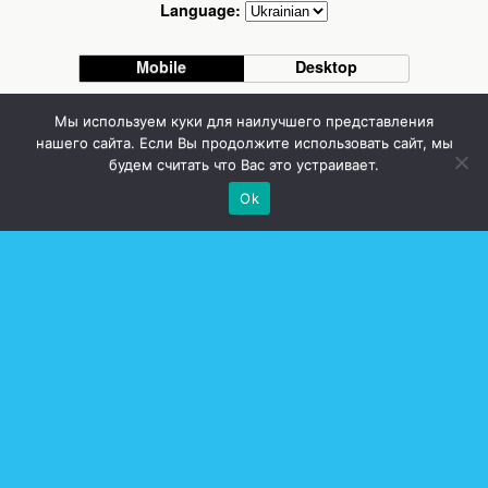
Language:
Mobile
Desktop
Стоматолог Сумы, стоматологические клиники Сумы, детская стоматология в
Мы используем куки для наилучшего представления
Сумах. | Частная стоматология Сумы
нашего сайта. Если Вы продолжите использовать сайт, мы
будем считать что Вас это устраивает.
Ok