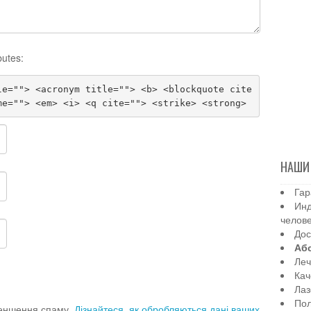
butes:
le=""> <acronym title=""> <b> <blockquote cite
me=""> <em> <i> <q cite=""> <strike> <strong>
НАШИ
Гар
Инд
челов
Дос
Аб
Леч
Кач
Лаз
Пол
меншення спаму.
Дізнайтеся, як обробляються дані ваших