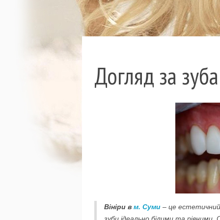
Догляд за зуба
Вініри в
м. Суми
– це естетичний
зуби ідеально білими та рівними. 