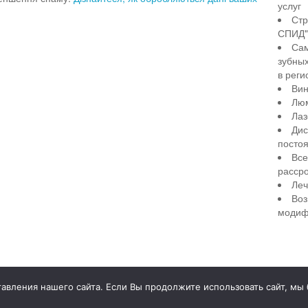
услуг
Стр
СПИД" 
Сам
зубны
в реги
Вин
Лю
Лаз
Дис
посто
Все
рассро
Леч
Воз
модиф
illiant Smile
Д
вления нашего сайта. Если Вы продолжите использовать сайт, мы бу