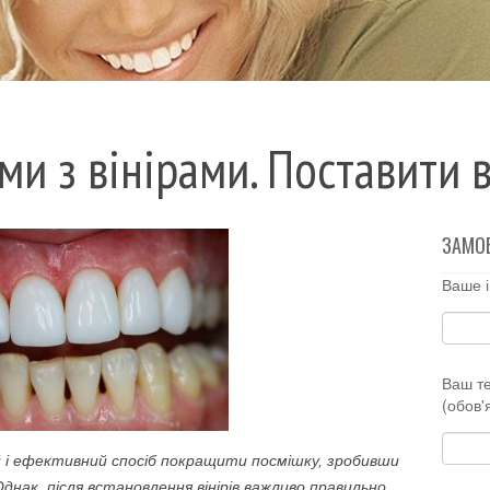
ми з вінірами. Поставити 
ЗАМО
Ваше і
Ваш т
(обов'
 і ефективний спосіб покращити посмішку, зробивши
Однак, після встановлення вінірів важливо правильно