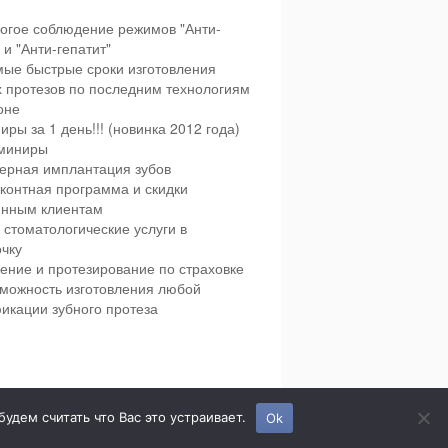
огое соблюдение режимов "Анти-
и "Анти-гепатит"
ые быстрые сроки изготовления
х протезов по последним технологиям
оне
иры за 1 день!!! (новинка 2012 года)
миниры
ерная имплантация зубов
контная программа и скидки
янным клиентам
 стоматологические услуги в
чку
ение и протезирование по страховке
можность изготовления любой
икации зубного протеза
етская и взрослая стоматология в городе Сумы.
дем считать что Вас это устраивает.
Ok