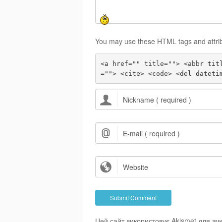
You may use these HTML tags and attri
<a href="" title=""> <abbr tit
=""> <cite> <code> <del dateti
Цей сайт використовує Akismet для з