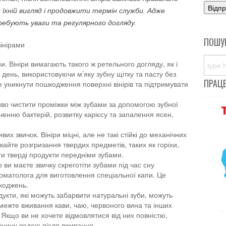
їхній вигляд і продовжити термін служби. Адже
ребують уваги та регулярного догляду.
ПОШУ
вінірами
и. Вініри вимагають такого ж ретельного догляду, як і
а день, використовуючи м’яку зубну щітку та пасту без
ПРАЦ
 уникнути пошкодження поверхні вінірів та підтримувати
иво чистити проміжки між зубами за допомогою зубної
ченню бактерій, розвитку карієсу та запалення ясен,
вих звичок. Вініри міцні, але не такі стійкі до механічних
кайте розгризання твердих предметів, таких як горіхи,
сати тверді продукти передніми зубами.
 ви маєте звичку скреготіти зубами під час сну
томатолога для виготовлення спеціальної капи. Це
коджень.
кти, які можуть забарвити натуральні зуби, можуть
Обмежте вживання кави, чаю, червоного вина та інших
 Якщо ви не хочете відмовлятися від них повністю,
жнину водою після вживання.