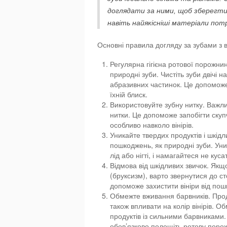
доглядати за ними, щоб зберегти 
навіть найякісніші матеріали пот
Основні правила догляду за зубами з 
Регулярна гігієна ротової порожнин
природні зуби. Чистіть зуби двічі н
абразивних частинок. Це допоможе
їхній блиск.
Використовуйте зубну нитку. Важл
нитки. Це допоможе запобігти скуп
особливо навколо вінірів.
Уникайте твердих продуктів і шкідли
пошкоджень, як природні зуби. Уни
лід або нігті, і намагайтеся не ку
Відмова від шкідливих звичок. Якщо
(бруксизм), варто звернутися до с
допоможе захистити вініри від пош
Обмежте вживання барвників. Проду
також впливати на колір вінірів. 
продуктів із сильними барвниками.
обов’язково полощіть ротову поро